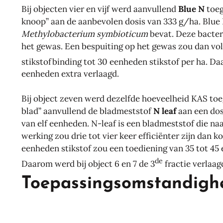
Bij objecten vier en vijf werd aanvullend
Blue N
toeg
knoop” aan de aanbevolen dosis van 333 g/ha. Blue N
Methylobacterium symbioticum
bevat. Deze bacteri
het gewas. Een bespuiting op het gewas zou dan vol
stikstofbinding tot 30 eenheden stikstof per ha. Da
eenheden extra verlaagd.
Bij object zeven werd dezelfde hoeveelheid KAS toeg
blad” aanvullend de bladmeststof
N leaf
aan een dos
van elf eenheden. N-leaf is een bladmeststof die n
werking zou drie tot vier keer efficiënter zijn dan 
eenheden stikstof zou een toediening van 35 tot 45 
de
Daarom werd bij object 6 en 7 de 3
fractie verlaag
Toepassingsomstandigh