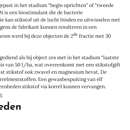
epast in het stadium “begin oprichten” of “tweede
 is een biostimulant die de bacterie
e kan stikstof uit de lucht binden en uitwisselen met
gens de fabrikant kunnen resulteren in een
de
arom werd bij deze objecten de 2
fractie met 30
ediend als bij object zes met in het stadium “laatste
is van 50 l/ha, wat overeenkomt met een stikstofgift
aast stikstof ook zwavel en magnesium bevat. De
korrelmeststoffen. Een gewasbespuiting van elf
eenheden stikstof via korrel kunnen vervangen.
d.
eden