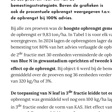
bemestingsstrategieën. Boven de grafieken is
ook de procentuele opbrengst weergegeven t.o.v.
de opbrengst bij 100% advies.
Bij alle zes proeven was de
hoogste opbrengst geme
de opbrengst er 9,83 ton/ha. In Tabel 1 is voor elk
weergegeven. In 2024 lagen de opbrengsten lager da
bemesting tot 80% van het advies verlaagde de opb
de
de 2
fractie met 30 eenheden verminderde de opb
van Blue N in gewasstadium oprichten of tweede 
effect op de opbrengst
. Bij object 6 werd bij de be
gemiddeld over de proeven nog 36 eenheden verder v
van 320 kg/ha of 3%.
de
De toepassing van N leaf in 3
fractie leidde tot
opbrengst was gemiddeld wel nog een 100 kg/ha la
de
in 3
fractie onder de vorm van KAS. Het effect van