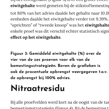
eiwitgehalte
werd gemeten bij de stikstofbemestin
tot 80% van het advies daalde het gehalte naar 10.18
eenheden daalde het eiwitgehalte verder tot 9.39%.
“oprichten” of “tweede knoop” was het
eiwitgehalt
enkele proef was dit verschil echter statistisch sign
effect op het eiwitgehalte
.
Figuur 3: Gemiddeld eiwitgehalte (%) over de
vier van de zes proeven voor elk van de
bemestingsstrategieën. Boven de grafieken is
ook de procentuele opbrengst weergegeven t.o.v.
de opbrengst bij 100% advies.
Nitraatresidu
Bij alle proefvelden werd kort na de oogst van de t
bemestingsstrategieën (Figuur 4). Bij de bemesting 