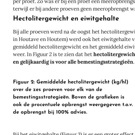
per proef. Zo was er bij één proef een meeropbrengs
terwijl er bij andere proeven geen meeropbrengst 
Hectolitergewicht en eiwitgehalte
Bij alle proeven werd na de oogst het hectolitergewi
in Houtave en Houtem) werd ook het eiwitgehalte v
gemiddeld hectolitergewicht en het gemiddeld eiwi
weer. In Figuur 2 is te zien dat het
hectolitergewich
en gelijkaardig is voor alle bemestingsstrategieën
.
Figuur 2: Gemiddelde hectolitergewicht (kg/hl)
over de zes proeven voor elk van de
bemestingsstrategieën. Boven de grafieken is
ook de procentuele opbrengst weergegeven t.o.v.
de opbrengst bij 100% advies.
Bij het eiwitgehalte (Figuur 3) is er een groter eff