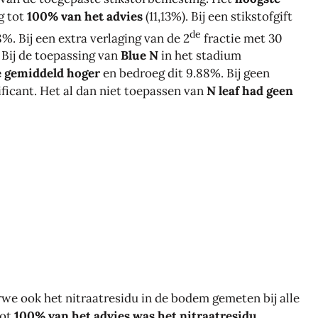
g tot
100% van het advies
(11,13%). Bij een stikstofgift
de
%. Bij een extra verlaging van de 2
fractie met 30
 Bij de toepassing van
Blue N
in het stadium
e gemiddeld hoger
en bedroeg dit 9.88%. Bij geen
ificant. Het al dan niet toepassen van
N leaf had geen
arwe ook het nitraatresidu in de bodem gemeten bij alle
tot
100% van het advies was het nitraatresidu