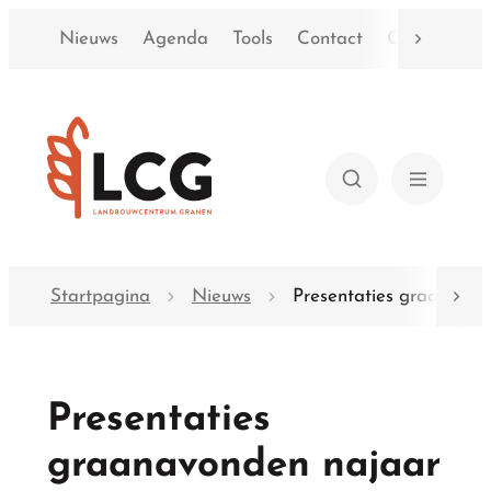
Naar inhoud
Nieuws
Agenda
Tools
Contact
Over LCG
scroll n
Landbouwcentrum granen
Zoeken
Menu
Startpagina
Nieuws
Presentaties graanavon
scro
Presentaties
graanavonden najaar