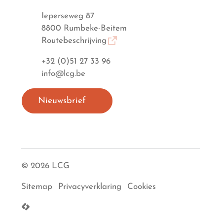
Adres
Ieperseweg 87
,
8800
Rumbeke-Beitem
Routebeschrijving
Tel.
+32 (0)51 27 33 96
E-mail
info
@
lcg.be
Nieuwsbrief
© 2026 LCG
Sitemap
Privacyverklaring
Cookies
LCP nv 2026 ©