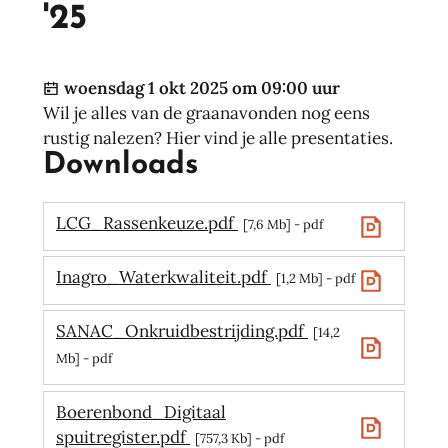
'25
Gepubliceerd op
woensdag 1 okt 2025 om 09:00 uur
Wil je alles van de graanavonden nog eens
rustig nalezen? Hier vind je alle presentaties.
Downloads
LCG_Rassenkeuze.pdf
7,6 Mb
pdf
Inagro_Waterkwaliteit.pdf
1,2 Mb
pdf
SANAC_Onkruidbestrijding.pdf
14,2
Mb
pdf
Boerenbond_Digitaal
spuitregister.pdf
757,3 Kb
pdf