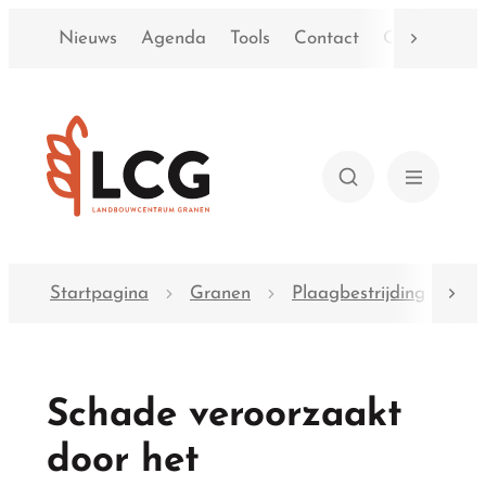
Naar inhoud
Nieuws
Agenda
Tools
Contact
Over LCG
scroll n
Landbouwcentrum granen
Zoeken
Menu
Startpagina
Granen
Plaagbestrijding
Gr
scro
Schade veroorzaakt
door het