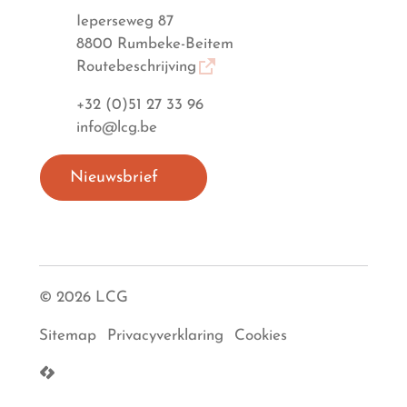
Adres
Ieperseweg 87
,
8800
Rumbeke-Beitem
Routebeschrijving
Tel.
+32 (0)51 27 33 96
E-mail
info
@
lcg.be
Nieuwsbrief
© 2026 LCG
Sitemap
Privacyverklaring
Cookies
LCP nv 2026 ©